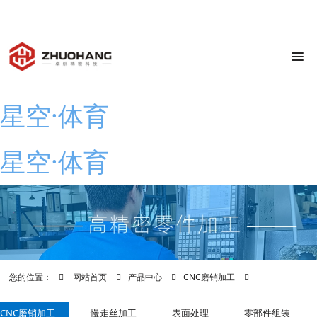
0769-83798939
广东省东莞市横沥镇
julia@zhuohang.com
8:00-17:30
星空·体育
星空·体育
您的位置：
网站首页
产品中心
CNC磨销加工
CNC磨销加工
慢走丝加工
表面处理
零部件组装